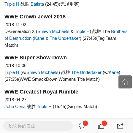
Triple H
战胜
Batista
(24:45)(无规则赛)
WWE Crown Jewel 2018
2018-11-02
D-Generation X (
Shawn Michaels
&
Triple H
) 战胜 The
Brothers
of Destruction
(
Kane
&
The Undertaker
) (27:45)(Tag Team
Match)
WWE Super Show-Down
2018-10-06
Triple H
(w/
Shawn Michaels
) 战胜
The Undertaker
(w/
Kane
)
(27:35)(WWE SmackDown Womens Title Match)
WWE Greatest Royal Rumble
2018-04-27
John Cena
战胜
Triple H
(15:45)(Singles Match)
查看更多 >
0
0
说说你的看法...