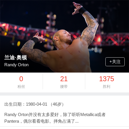
兰迪·奥顿
+关注
Randy Orton
0
21
1375
粉丝
腰带
胜利
出生日期：1980-04-01 （46岁）
Randy Orton并没有太多爱好，除了听听Metallica或者
Pantera，偶尔看看电影。摔角占满了...