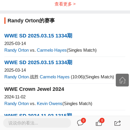
查看更多 >
Randy Orton的赛事
WWE SD 2025.03.15 1334期
2025-03-14
Randy Orton
vs.
Carmelo Hayes
(Singles Match)
WWE SD 2025.03.15 1334期
2025-03-14
Randy Orton
战胜
Carmelo Hayes
(10:06)(Singles Match)
WWE Crown Jewel 2024
2024-11-02
Randy Orton
vs.
Kevin Owens
(Singles Match)
WWE SD 2024.11.02 1315期
0
0
说说你的看法...
2024-10-25