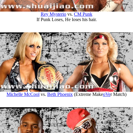
Rey Mysterio
vs.
CM Punk
If Punk Loses, He loses his hair.
Michelle McCool
vs.
Beth Phoenix
(Extreme Make
oVe
r Match)