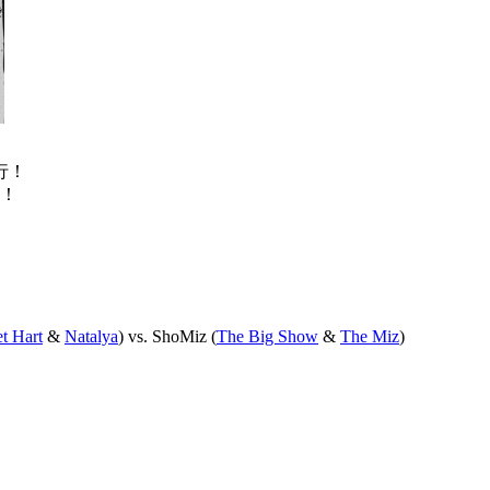
举行！
！
t Hart
&
Natalya
) vs. ShoMiz (
The
Big Show
&
The Miz
)