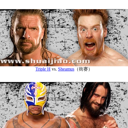
Triple H
vs.
Sheamus
（街赛）