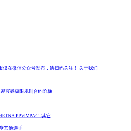
报仅在微信公众号发布，请扫码关注！
关于我们
爆裂震撼
极限规则
合约阶梯
ME
TNA PPV
iMPACT
其它
堂
其他选手