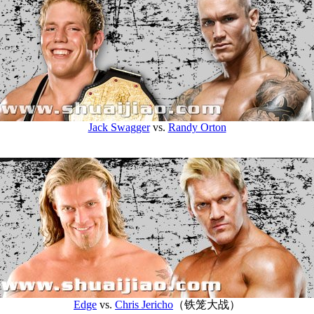
Jack Swagger
vs.
Randy Orton
Edge
vs.
Chris Jericho
（铁笼大战）