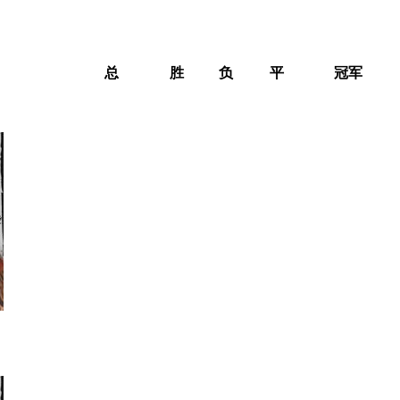
总
胜
负
平
冠军