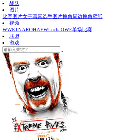
战队
图片
比赛图片
女子写真
选手图片
摔角周边
摔角壁纸
视频
WWE
TNA
ROH
AEW
Lucha
OWE
单场比赛
联盟
游戏