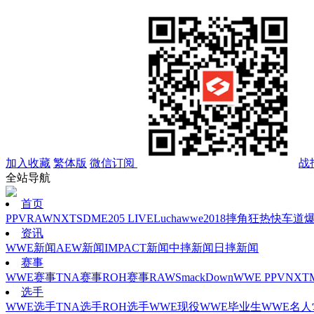
加入收藏
繁体版
微信订阅
战
全站导航
首页
PPV
RAW
NXT
SD
ME
205 LIVE
Lucha
wwe2018
摔角狂热
快车道
资讯
WWE新闻
AEW新闻
IMPACT新闻
中摔新闻
日摔新闻
赛事
WWE赛事
TNA赛事
ROH赛事
RAW
SmackDown
WWE PPV
NXT
选手
WWE选手
TNA选手
ROH选手
WWE现役
WWE毕业生
WWE名人