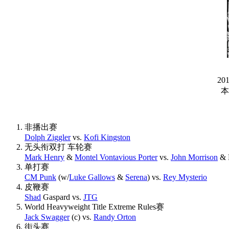
20
本
非播出赛
Dolph Ziggler
vs.
Kofi Kingston
无头衔双打 车轮赛
Mark Henry
&
Montel Vontavious Porter
vs.
John Morrison
& 
单打赛
CM Punk
(w/
Luke Gallows
&
Serena
) vs.
Rey Mysterio
皮鞭赛
Shad
Gaspard vs.
JTG
World Heavyweight Title Extreme Rules赛
Jack Swagger
(c) vs.
Randy Orton
街头赛