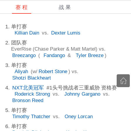
赛 程
战 果
单打赛
Killian Dain
vs.
Dexter Lumis
团队赛
EverRise (Chase Parker & Matt Martel) vs.
Breezango
(
Fandango
&
Tyler Breeze
)
单打赛
Aliyah
(w/
Robert Stone
) vs.
Shotzi Blackheart
NXT北美冠军
#1头号挑战者三重威胁 资格赛
Roderick Strong
vs.
Johnny Gargano
vs.
Bronson Reed
单打赛
Timothy Thatcher
vs.
Oney Lorcan
单打赛