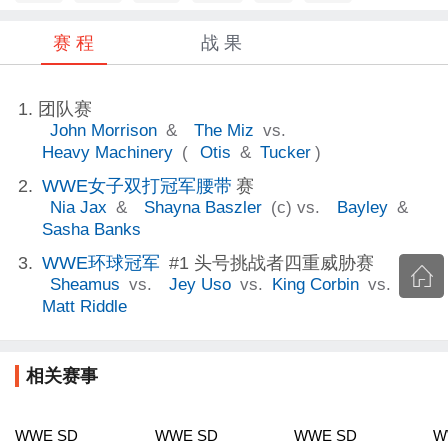
赛 程
战 果
团队赛
John Morrison
&
The Miz
vs.
Heavy Machinery
(
Otis
&
Tucker
)
WWE女子双打冠军腰带
赛
Nia Jax
&
Shayna Baszler
(c) vs.
Bayley
&
Sasha Banks
WWE环球冠军
#1 头号挑战者四重威胁赛
Sheamus
vs.
Jey Uso
vs.
King Corbin
vs.
Matt Riddle
相关赛事
WWE SD
WWE SD
WWE SD
W