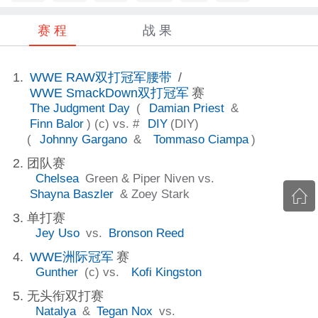
赛 程
战 果
WWE RAW双打冠军腰带
/
WWE SmackDown双打冠军
赛
The Judgment Day
(
Damian Priest
&
Finn Balor
) (c) vs. #
DIY
(DIY)
(
Johnny Gargano
&
Tommaso Ciampa
)
团队赛
Chelsea
Green & Piper Niven vs.
Shayna Baszler
& Zoey Stark
单打赛
Jey Uso
vs.
Bronson Reed
WWE洲际冠军
赛
Gunther
(c) vs.
Kofi Kingston
无头衔双打赛
Natalya
&
Tegan Nox
vs.