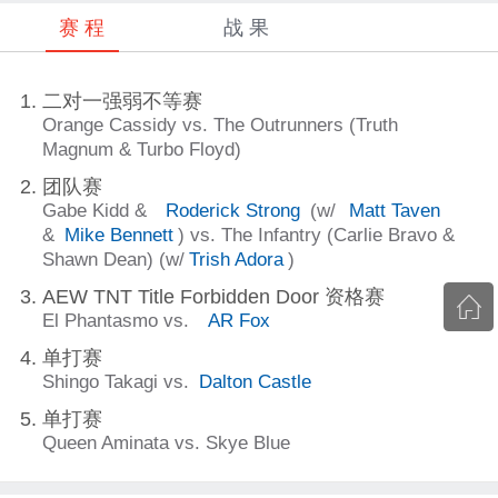
赛 程
战 果
二对一强弱不等赛
Orange Cassidy vs. The Outrunners (Truth
Magnum & Turbo Floyd)
团队赛
Gabe Kidd &
Roderick Strong
(w/
Matt Taven
&
Mike Bennett
) vs. The Infantry (Carlie Bravo &
Shawn Dean) (w/
Trish Adora
)
AEW TNT Title Forbidden Door 资格赛
El Phantasmo vs.
AR Fox
单打赛
Shingo Takagi vs.
Dalton Castle
单打赛
Queen Aminata vs. Skye Blue