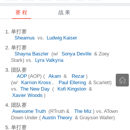
赛 程
战 果
单打赛
Sheamus
vs.
Ludwig Kaiser
单打赛
Shayna Baszler
(w/
Sonya Deville
& Zoey
Stark) vs.
Lyra Valkyria
团队赛
AOP
(AOP) (
Akam
&
Rezar
)
(w/
Karrion Kross
,
Paul Ellering
& Scarlett)
vs.
The New Day
(
Kofi Kingston
&
Xavier Woods
)
团队赛
Awesome Truth
(RTruth &
The Miz
) vs. ATown
Down Under (
Austin Theory
& Grayson Waller)
单打赛