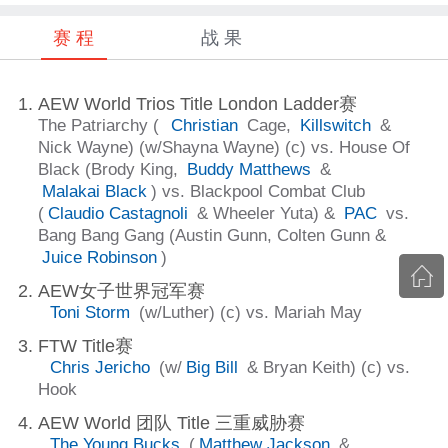
赛 程
战 果
AEW World Trios Title London Ladder赛
The Patriarchy (
Christian
Cage,
Killswitch
&
Nick Wayne) (w/Shayna Wayne) (c) vs. House Of
Black (Brody King,
Buddy Matthews
&
Malakai Black
) vs. Blackpool Combat Club
(
Claudio Castagnoli
& Wheeler Yuta) &
PAC
vs.
Bang Bang Gang (Austin Gunn, Colten Gunn &
Juice Robinson
)
AEW女子世界冠军赛
Toni Storm
(w/Luther) (c) vs. Mariah May
FTW Title赛
Chris Jericho
(w/
Big Bill
& Bryan Keith) (c) vs.
Hook
AEW World 团队 Title 三重威胁赛
The Young Bucks
(
Matthew Jackson
&