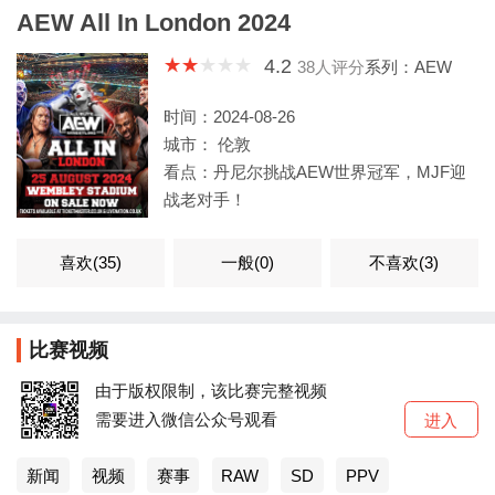
AEW All In London 2024
4.2
38
人评分
系列：AEW
时间：2024-08-26
城市： 伦敦
看点：丹尼尔挑战AEW世界冠军，MJF迎
战老对手！
喜欢(
35
)
一般(
0
)
不喜欢(
3
)
比赛视频
由于版权限制，该比赛完整视频
需要进入微信公众号观看
进入
新闻
视频
赛事
RAW
SD
PPV