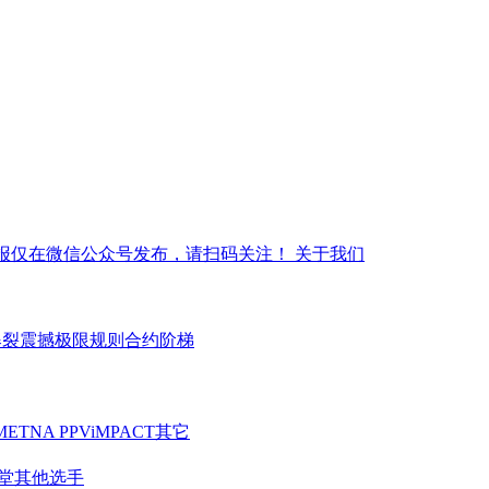
报仅在微信公众号发布，请扫码关注！
关于我们
爆裂震撼
极限规则
合约阶梯
ME
TNA PPV
iMPACT
其它
堂
其他选手