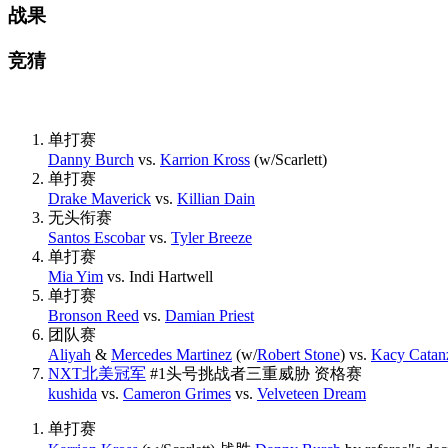
战果
竞猜
单打赛
Danny Burch
vs.
Karrion Kross
(w/Scarlett)
单打赛
Drake Maverick
vs.
Killian Dain
无头衔赛
Santos Escobar
vs.
Tyler Breeze
单打赛
Mia Yim
vs. Indi Hartwell
单打赛
Bronson Reed
vs.
Damian Priest
团队赛
Aliyah
&
Mercedes Martinez
(w/
Robert Stone
) vs.
Kacy Catan
NXT北美冠军
#1头号挑战者三重威胁 资格赛
kushida
vs.
Cameron Grimes
vs.
Velveteen Dream
单打赛