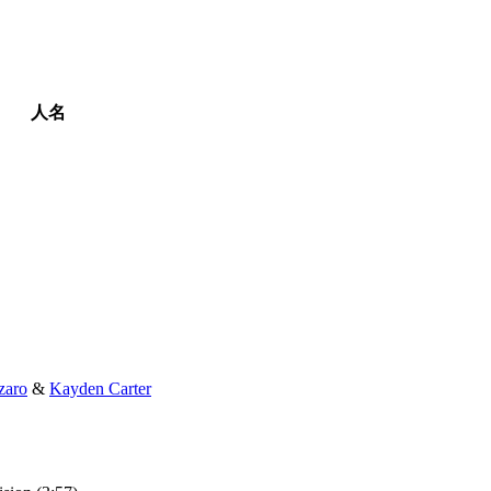
人名
zaro
&
Kayden Carter