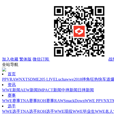
加入收藏
繁体版
微信订阅
战
全站导航
首页
PPV
RAW
NXT
SD
ME
205 LIVE
Lucha
wwe2018
摔角狂热
快车道
资讯
WWE新闻
AEW新闻
IMPACT新闻
中摔新闻
日摔新闻
赛事
WWE赛事
TNA赛事
ROH赛事
RAW
SmackDown
WWE PPV
NXT
选手
WWE选手
TNA选手
ROH选手
WWE现役
WWE毕业生
WWE名人