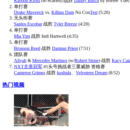
Karrion Kross
(w/Scarlett) 战胜
Danny Burch
by referee"s dec
单打赛
Drake Maverick
vs.
Killian Dain
No Con
Test
(5:20)
无头衔赛
Santos Escobar
战胜
Tyler Breeze
(4:20)
单打赛
Mia Yim
战胜 Indi Hartwell (4:35)
单打赛
Bronson Reed
战胜
Damian Priest
(7:51)
团队赛
Aliyah
&
Mercedes Martinez
(w/
Robert Stone
) 战胜
Kacy Cat
NXT北美冠军
#1头号挑战者三重威胁 资格赛
Cameron Grimes
战胜
kushida
、
Velveteen Dream
(8:52)
热门视频