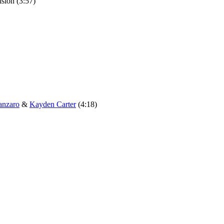
ision (3:57)
anzaro
&
Kayden Carter
(4:18)