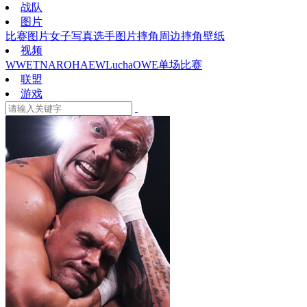
战队
图片
比赛图片
女子写真
选手图片
摔角周边
摔角壁纸
视频
WWE
TNA
ROH
AEW
Lucha
OWE
单场比赛
联盟
游戏